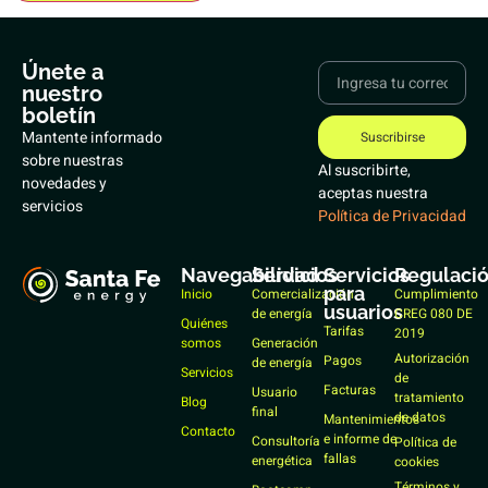
Únete a
nuestro
boletín
Mantente informado
Suscribirse
sobre nuestras
Al suscribirte,
novedades y
aceptas nuestra
servicios
Política de Privacidad
Navegabilidad
Servicios
Servicios
Regulaci
para
Inicio
Comercialización
Cumplimiento
usuarios
de energía
CREG 080 DE
Quiénes
Tarifas
2019
somos
Generación
Autorización
Pagos
de energía
Servicios
de
Facturas
Usuario
tratamiento
Blog
final
de datos
Mantenimientos
Contacto
e informe de
Consultoría
Política de
fallas
energética
cookies
Términos y