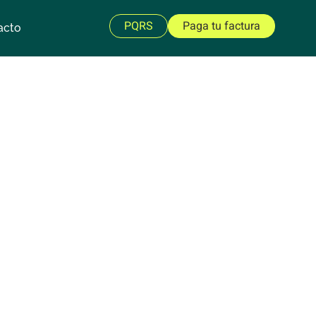
PQRS
Paga tu factura
acto