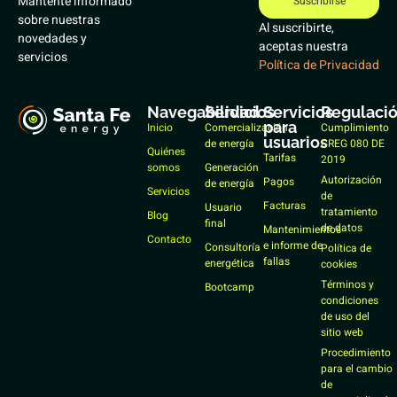
Mantente informado
Suscribirse
sobre nuestras
Al suscribirte,
novedades y
aceptas nuestra
servicios
Política de Privacidad
Navegabilidad
Servicios
Servicios
Regulaci
para
Inicio
Comercialización
Cumplimiento
usuarios
de energía
CREG 080 DE
Quiénes
Tarifas
2019
somos
Generación
Autorización
Pagos
de energía
Servicios
de
Facturas
Usuario
tratamiento
Blog
final
de datos
Mantenimientos
Contacto
e informe de
Consultoría
Política de
fallas
energética
cookies
Términos y
Bootcamp
condiciones
de uso del
sitio web
Procedimiento
para el cambio
de